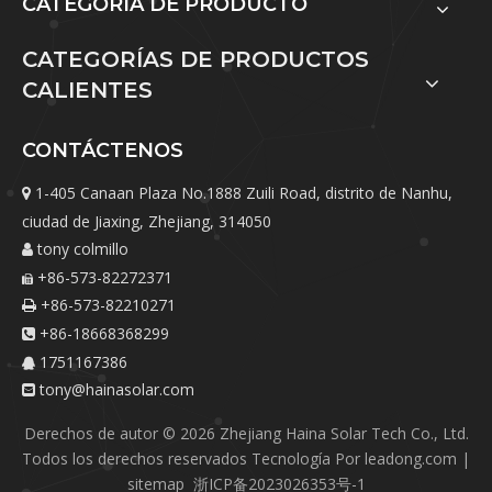
CATEGORÍA DE PRODUCTO
CATEGORÍAS DE PRODUCTOS
CALIENTES
CONTÁCTENOS
1-405 Canaan Plaza No.1888 Zuili Road, distrito de Nanhu,

ciudad de Jiaxing, Zhejiang, 314050
tony colmillo

+86-573-82272371

+86-573-82210271

+86-18668368299

1751167386

tony@hainasolar.com

Derechos de autor ©
2026
Zhejiang Haina Solar Tech Co., Ltd.
Todos los derechos reservados Tecnología Por
leadong.com
|
sitemap
浙ICP备2023026353号-1