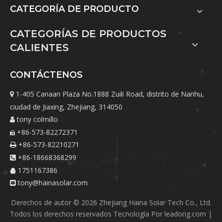
CATEGORÍA DE PRODUCTO
CATEGORÍAS DE PRODUCTOS
CALIENTES
CONTÁCTENOS
1-405 Canaan Plaza No.1888 Zuili Road, distrito de Nanhu,

ciudad de Jiaxing, Zhejiang, 314050
tony colmillo

+86-573-82272371

+86-573-82210271

+86-18668368299

1751167386

tony@hainasolar.com

Derechos de autor ©
2026
Zhejiang Haina Solar Tech Co., Ltd.
Todos los derechos reservados Tecnología Por
leadong.com
|