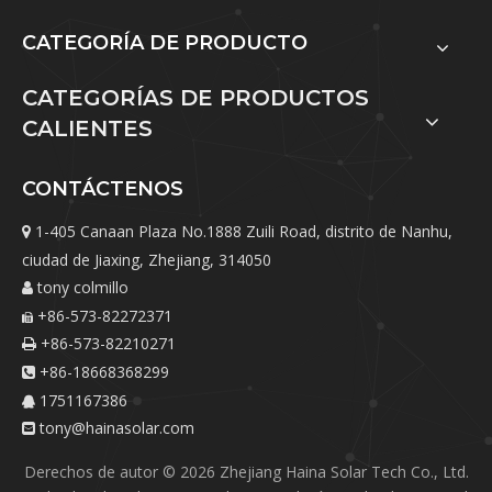
CATEGORÍA DE PRODUCTO
CATEGORÍAS DE PRODUCTOS
CALIENTES
CONTÁCTENOS
1-405 Canaan Plaza No.1888 Zuili Road, distrito de Nanhu,

ciudad de Jiaxing, Zhejiang, 314050
tony colmillo

+86-573-82272371

+86-573-82210271

+86-18668368299

1751167386

tony@hainasolar.com

Derechos de autor ©
2026
Zhejiang Haina Solar Tech Co., Ltd.