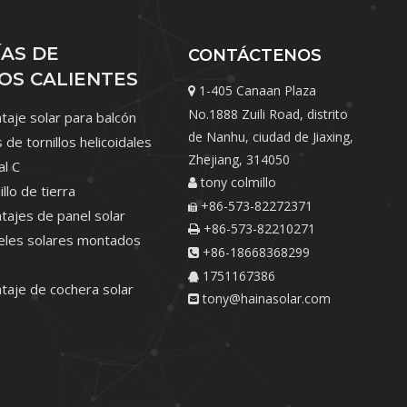
AS DE
CONTÁCTENOS
OS CALIENTES
1-405 Canaan Plaza

No.1888 Zuili Road, distrito
aje solar para balcón
de Nanhu, ciudad de Jiaxing,
s de tornillos helicoidales
Zhejiang, 314050
al C
tony colmillo

illo de tierra
+86-573-82272371

tajes de panel solar
+86-573-82210271

neles solares montados
+86-18668368299

1751167386

taje de cochera solar
tony@hainasolar.com
