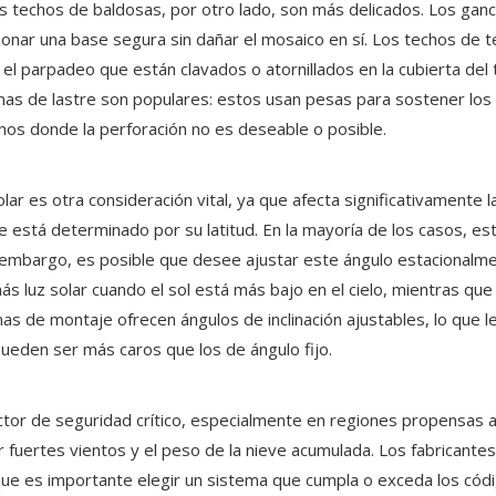
os techos de baldosas, por otro lado, son más delicados. Los gan
ionar una base segura sin dañar el mosaico en sí. Los techos de 
 parpadeo que están clavados o atornillados en la cubierta del t
temas de lastre son populares: estos usan pesas para sostener los 
chos donde la perforación no es deseable o posible.
lar es otra consideración vital, ya que afecta significativamente
 está determinado por su latitud. En la mayoría de los casos, esta
n embargo, es posible que desee ajustar este ángulo estacionalme
ás luz solar cuando el sol está más bajo en el cielo, mientras q
as de montaje ofrecen ángulos de inclinación ajustables, lo que l
ueden ser más caros que los de ángulo fijo.
ctor de seguridad crítico, especialmente en regiones propensas a
 fuertes vientos y el peso de la nieve acumulada. Los fabricantes
o que es importante elegir un sistema que cumpla o exceda los cód