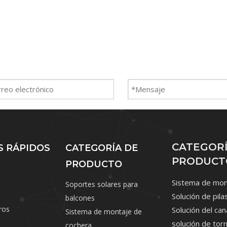
CATEGORÍ
S RÁPIDOS
CATEGORÍA DE
PRODUCT
PRODUCTO
Sistema de mont
Soportes solares para
Solución de pila
balcones
ros
Solución del can
Sistema de montaje de
solución de torn
cochera