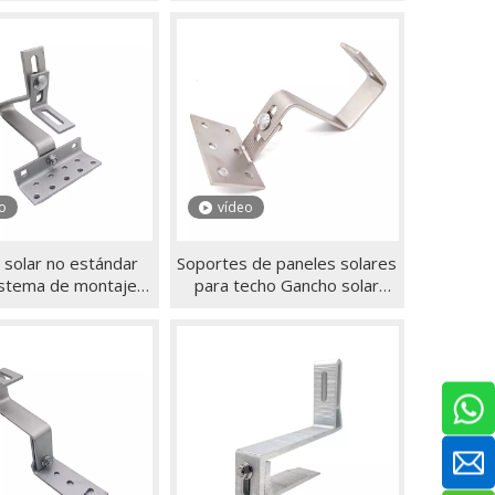
orte negro para el
techo de montaje de acero
a de energía solar
inoxidable
ara el hogar
o
vídeo
 solar no estándar
Soportes de paneles solares
istema de montaje
para techo Gancho solar
ución personalizable
ajustable