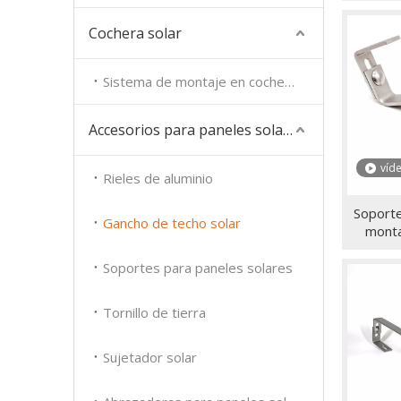
gancho 
solare
Cochera solar
p
Sistema de montaje en cochera
Accesorios para paneles solares
víd
Rieles de aluminio
Soporte
Gancho de techo solar
monta
tejado
ac
Soportes para paneles solares
Tornillo de tierra
Sujetador solar