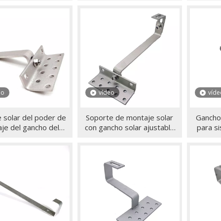
para techo de tejas
montaje en panel solar
del sop
s para montaje de
ajustable
sistem
aneles solares
p
eo
vídeo
víde
 solar del poder de
Soporte de montaje solar
Gancho
je del gancho del
con gancho solar ajustable
para s
 del panel solar del
en sistema de energía solar
solar Sol
ero inoxidable