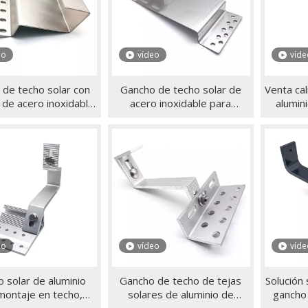
eo
vídeo
víde
 de techo solar con
Gancho de techo solar de
Venta cal
 de acero inoxidable
acero inoxidable para
alumin
ontaje en panel de
sistema de montaje de
tech
 de tejas solares
techo solar
soportes
eo
vídeo
víde
 solar de aluminio
Gancho de techo de tejas
Solución 
montaje en techo,
solares de aluminio de
gancho 