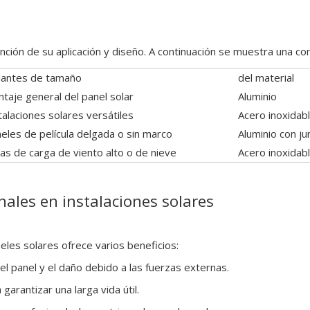
unción de su aplicación y diseño. A continuación se muestra una co
iantes de tamaño
del material
taje general del panel solar
Aluminio
talaciones solares versátiles
Acero inoxidab
eles de película delgada o sin marco
Aluminio con j
as de carga de viento alto o de nieve
Acero inoxidab
nales en instalaciones solares
eles solares ofrece varios beneficios:
l panel y el daño debido a las fuerzas externas.
arantizar una larga vida útil.