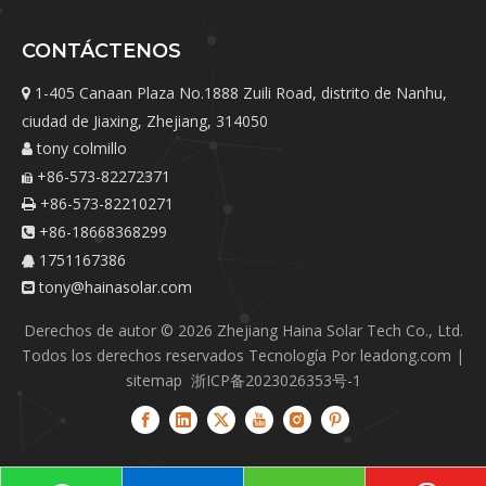
CONTÁCTENOS
1-405 Canaan Plaza No.1888 Zuili Road, distrito de Nanhu,

ciudad de Jiaxing, Zhejiang, 314050
tony colmillo

+86-573-82272371

+86-573-82210271

+86-18668368299

1751167386

tony@hainasolar.com

Derechos de autor ©
2026
Zhejiang Haina Solar Tech Co., Ltd.
Todos los derechos reservados Tecnología Por
leadong.com
|
sitemap
浙ICP备2023026353号-1