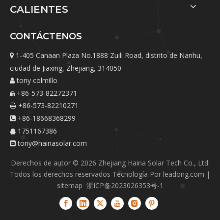
CALIENTES
CONTÁCTENOS
1-405 Canaan Plaza No.1888 Zuili Road, distrito de Nanhu,

ciudad de Jiaxing, Zhejiang, 314050
tony colmillo

+86-573-82272371

+86-573-82210271

+86-18668368299

1751167386

tony@hainasolar.com

Derechos de autor ©
2026
Zhejiang Haina Solar Tech Co., Ltd.
Todos los derechos reservados Tecnología Por
leadong.com
|
sitemap
浙ICP备2023026353号-1