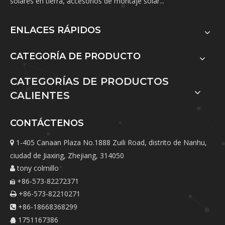
solares en tierra, accesorios de montaje solar...
ENLACES RÁPIDOS
CATEGORÍA DE PRODUCTO
CATEGORÍAS DE PRODUCTOS
CALIENTES
CONTÁCTENOS
1-405 Canaan Plaza No.1888 Zuili Road, distrito de Nanhu,

ciudad de Jiaxing, Zhejiang, 314050
tony colmillo

+86-573-82272371

+86-573-82210271

+86-18668368299

1751167386
