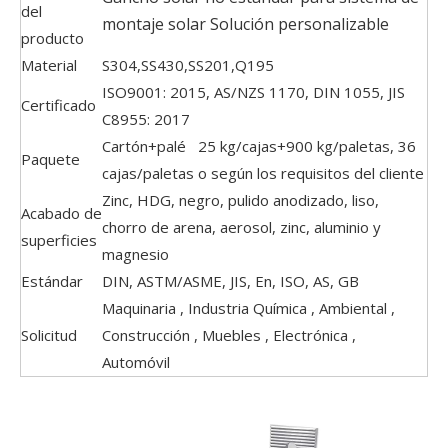
del
montaje solar Solución personalizable
producto
Material
S304,SS430,SS201,Q195
ISO9001: 2015, AS/NZS 1170, DIN 1055, JIS
Certificado
C8955: 2017
Cartón+palé 25 kg/cajas+900 kg/paletas, 36
Paquete
cajas/paletas o según los requisitos del cliente
Zinc, HDG, negro, pulido anodizado, liso,
Acabado de
chorro de arena, aerosol, zinc, aluminio y
superficies
magnesio
Estándar
DIN, ASTM/ASME, JIS, En, ISO, AS, GB
Maquinaria , Industria Química , Ambiental ,
Solicitud
Construcción , Muebles , Electrónica ,
Automóvil