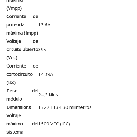
(Vmpp)
Corriente de
potencia
13.6A
máxima (Impp)
Voltaje de
circuito abierto
39V
(Voc)
Corriente de
cortocircuito
14.39A
(Isc)
Peso del
24,5 kilos
módulo
Dimensions
1722
1134
30 milímetros
Voltaje
máximo del
1500 VCC (IEC)
sistema