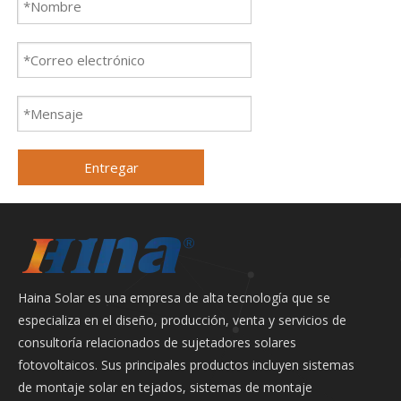
Entregar
Haina Solar es una empresa de alta tecnología que se
especializa en el diseño, producción, venta y servicios de
consultoría relacionados de sujetadores solares
fotovoltaicos. Sus principales productos incluyen sistemas
de montaje solar en tejados, sistemas de montaje