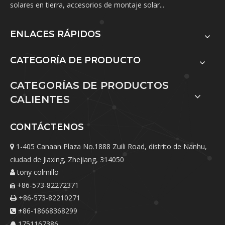
solares en tierra, accesorios de montaje solar...
ENLACES RÁPIDOS
CATEGORÍA DE PRODUCTO
CATEGORÍAS DE PRODUCTOS
CALIENTES
CONTÁCTENOS
1-405 Canaan Plaza No.1888 Zuili Road, distrito de Nanhu,

ciudad de Jiaxing, Zhejiang, 314050
tony colmillo

+86-573-82272371

+86-573-82210271

+86-18668368299

1751167386
