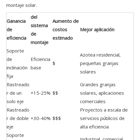
montaje solar.
del
Ganancia
Aumento de
sistema
de
costos
Mejor aplicación
de
eficiencia
estimado
montaje
Soporte
Azotea residencial,
de
Eficiencia
$
pequeñas granjas
inclinación
base
solares
fija
Rastreado
Grandes granjas
r de un
+15-25%
$$
solares, aplicaciones
solo eje
comerciales
Rastreado
Proyectos a escala de
r de doble
+30-40%
$$$
servicios públicos de
eje
alta eficiencia
Soporte
Industrial, comercial,