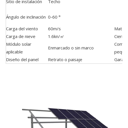
Sitio de instalación
Techo
Ángulo de inclinación
0-60 °
Carga del viento
60m/s
Materi
Carga de nieve
1.6kn/㎡
Cierre
Módulo solar
Compo
Enmarcado o sin marco
aplicable
peque
Diseño del panel
Retrato o paisaje
Garant