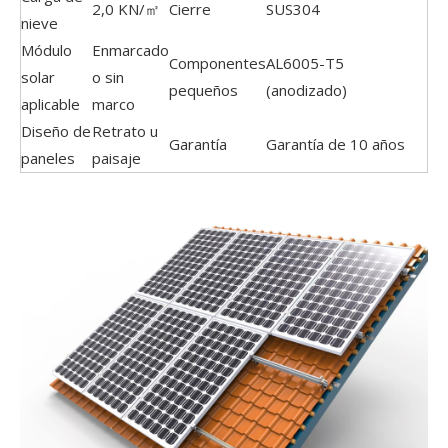
2,0 KN/㎡
Cierre
SUS304
nieve
Módulo
Enmarcado
Componentes
AL6005-T5
solar
o sin
pequeños
(anodizado)
aplicable
marco
Diseño de
Retrato u
Garantía
Garantía de 10 años
paneles
paisaje