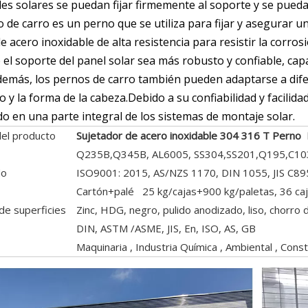
les solares se puedan fijar firmemente al soporte y se pued
 de carro es un perno que se utiliza para fijar y asegurar u
 acero inoxidable de alta resistencia para resistir la corros
el soporte del panel solar sea más robusto y confiable, capaz
demás, los pernos de carro también pueden adaptarse a dif
 y la forma de la cabeza.Debido a su confiabilidad y facilida
do en una parte integral de los sistemas de montaje solar.
el producto
Sujetador de acero inoxidable 304 316 T Perno
Q235B,Q345B, AL6005, SS304,SS201,Q195,C10
do
ISO9001: 2015, AS/NZS 1170, DIN 1055, JIS C89
Cartón+palé 25 kg/cajas+900 kg/paletas, 36 caja
de superficies
Zinc, HDG, negro, pulido anodizado, liso, chorro 
DIN, ASTM /ASME, JIS, En, ISO, AS, GB
Maquinaria , Industria Química , Ambiental , Const