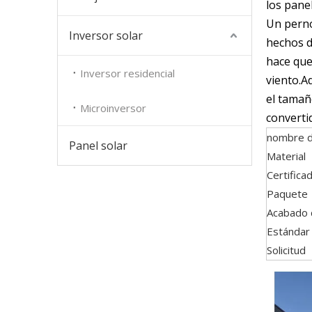
los pane
Un perno
Inversor solar
hechos de
hace que 
Inversor residencial
viento.A
el tamaño
Microinversor
converti
nombre d
Panel solar
Material
Certifica
Paquete
Acabado 
Estándar
Solicitud