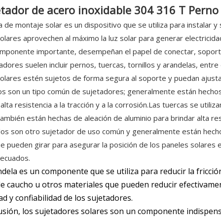
etador de acero inoxidable 304 316 T Pern
a de montaje solar es un dispositivo que se utiliza para instalar 
olares aprovechen al máximo la luz solar para generar electricid
mponente importante, desempeñan el papel de conectar, soportar 
adores suelen incluir pernos, tuercas, tornillos y arandelas, ent
olares estén sujetos de forma segura al soporte y puedan ajust
s son un tipo común de sujetadores; generalmente están hechos d
alta resistencia a la tracción y a la corrosión.Las tuercas se utili
también están hechas de aleación de aluminio para brindar alta res
llos son otro sujetador de uso común y generalmente están hecho
 se pueden girar para asegurar la posición de los paneles solares e
decuados.
ela es un componente que se utiliza para reducir la fricción 
e caucho u otros materiales que pueden reducir efectivamente
ad y confiabilidad de los sujetadores.
usión, los sujetadores solares son un componente indispens