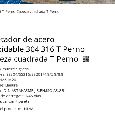
16 T Perno Cabeza cuadrada T Perno
etador de acero
xidable 304 316 T Perno
eza cuadrada T Perno
: muestra gratis
les: SS304/SS316/SS201/4.8/5.8/8.8
:M6-M20
ie: Llanura
r: DIN,ASTM/ASME,JIS,EN,ISO,AS,GB
de entrega: 10-45 días
: cartón + paleta
el producto:
HINA