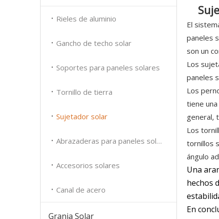
Suj
Rieles de aluminio
El sistem
paneles s
Gancho de techo solar
son un co
Los sujet
Soportes para paneles solares
paneles s
Los perno
Tornillo de tierra
tiene una 
Sujetador solar
general, 
Los torni
Abrazaderas para paneles solares
tornillos
ángulo a
Accesorios solares
Una arand
hechos d
Canal de acero
estabilid
En concl
Granja Solar