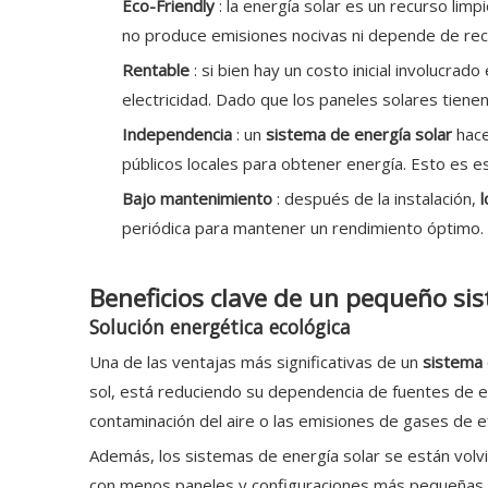
Eco-Friendly
: la energía solar es un recurso lim
no produce emisiones nocivas ni depende de recur
Rentable
: si bien hay un costo inicial involucrado
electricidad. Dado que los paneles solares tiene
Independencia
: un
sistema de energía solar
hace
públicos locales para obtener energía. Esto es e
Bajo mantenimiento
: después de la instalación,
periódica para mantener un rendimiento óptimo.
Beneficios clave de un pequeño sis
Solución energética ecológica
Una de las ventajas más significativas de un
sistema 
sol, está reduciendo su dependencia de fuentes de ene
contaminación del aire o las emisiones de gases de ef
Además, los sistemas de energía solar se están volv
con menos paneles y configuraciones más pequeñas. E