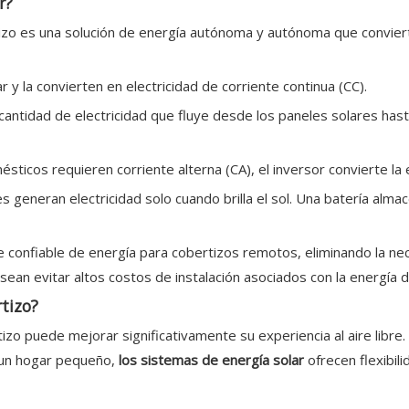
r?
izo es una solución de energía autónoma y autónoma que convierte
ar y la convierten en electricidad de corriente continua (CC).
a cantidad de electricidad que fluye desde los paneles solares has
sticos requieren corriente alterna (CA), el inversor convierte la 
es generan electricidad solo cuando brilla el sol. Una batería alma
 confiable de energía para cobertizos remotos, eliminando la nec
sean evitar altos costos de instalación asociados con la energía d
rtizo?
izo puede mejorar significativamente su experiencia al aire libre
o un hogar pequeño,
los sistemas de energía solar
ofrecen flexibil