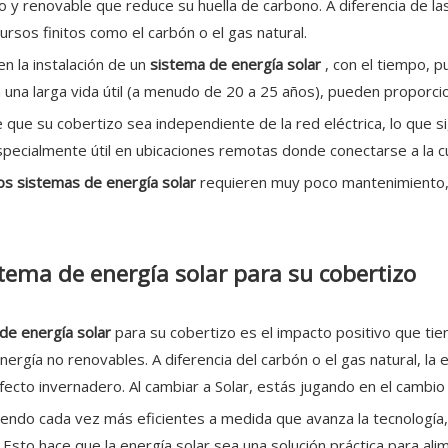
pio y renovable que reduce su huella de carbono. A diferencia de l
sos finitos como el carbón o el gas natural.
 en la instalación de un
sistema de energía solar
, con el tiempo, p
n una larga vida útil (a menudo de 20 a 25 años), pueden proporc
 que su cobertizo sea independiente de la red eléctrica, lo que si
specialmente útil en ubicaciones remotas donde conectarse a la cu
los sistemas de energía solar
requieren muy poco mantenimiento, 
tema de energía solar para su cobertizo
de energía solar
para su cobertizo es el impacto positivo que tie
rgía no renovables. A diferencia del carbón o el gas natural, la e
ecto invernadero. Al cambiar a Solar, estás jugando en el cambio 
iendo cada vez más eficientes a medida que avanza la tecnología,
sto hace que la energía solar sea una solución práctica para ali