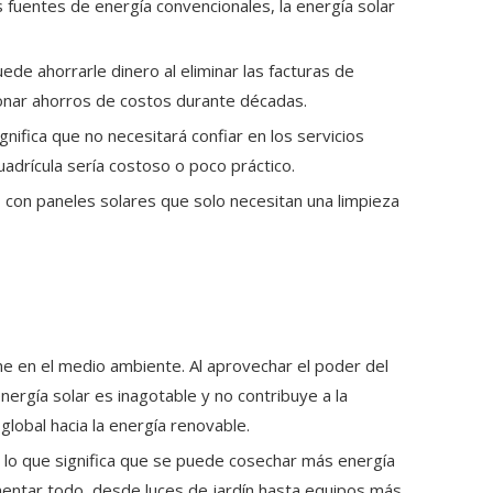
as fuentes de energía convencionales, la energía solar
uede ahorrarle dinero al eliminar las facturas de
ionar ahorros de costos durante décadas.
gnifica que no necesitará confiar en los servicios
adrícula sería costoso o poco práctico.
con paneles solares que solo necesitan una limpieza
ne en el medio ambiente. Al aprovechar el poder del
nergía solar es inagotable y no contribuye a la
global hacia la energía renovable.
 lo que significa que se puede cosechar más energía
mentar todo, desde luces de jardín hasta equipos más