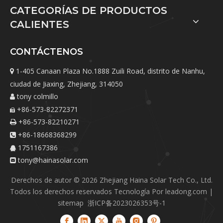
CATEGORÍAS DE PRODUCTOS
CALIENTES
CONTÁCTENOS
1-405 Canaan Plaza No.1888 Zuili Road, distrito de Nanhu,

ciudad de Jiaxing, Zhejiang, 314050
tony colmillo

+86-573-82272371

+86-573-82210271

+86-18668368299

1751167386

tony@hainasolar.com

Derechos de autor ©
2026
Zhejiang Haina Solar Tech Co., Ltd.
Todos los derechos reservados Tecnología Por
leadong.com
|
sitemap
浙ICP备2023026353号-1