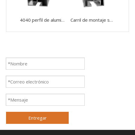
4040 perfil de aluminio anodizado de la ranura de la protuberancia de aluminio 6063 T para el montaje solar
Carril de montaje solar anodizado extrusión de aluminio del perfil 40x40 con soporte solar con DIN557
Entregar