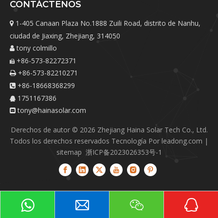
CONTÁCTENOS
1-405 Canaan Plaza No.1888 Zuili Road, distrito de Nanhu,

ciudad de Jiaxing, Zhejiang, 314050
tony colmillo

+86-573-82272371

+86-573-82210271

+86-18668368299

1751167386

tony@hainasolar.com

Derechos de autor ©
2026
Zhejiang Haina Solar Tech Co., Ltd.
Todos los derechos reservados Tecnología Por
leadong.com
|
sitemap
浙ICP备2023026353号-1