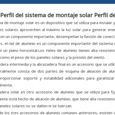
Perfil del sistema de montaje solar Perfil 
a de montaje solar es un dispositivo que se utiliza para instalar
es solares aprovechen al máximo la luz solar para generar ener
son un componente importante, desempeñan la función de conectar,
os, el riel de aluminio es un componente importante del sistema d
n un plano horizontal.Los rieles de aluminio tienen alta resiste
como el peso de los paneles solares y la presión del viento.
dera intermedia y la abrazadera final es un accesorio que se utili
ralmente consta de dos partes de esquina de aleación de alumi
roporcionar soporte y estabilidad adicionales para garantiza
lmente.
dera solar es otro accesorio de aluminio que se utiliza para fija
nte está hecho de aleación de aluminio, que tiene alta resistencia
aneles solares no se dañen ni se tuerzan.
 los tres accesorios de aluminio comunes anteriores, existen 