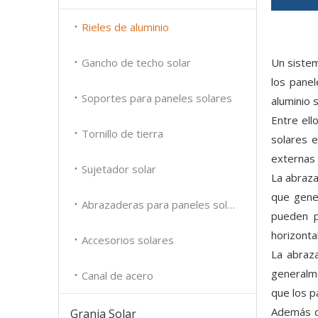
Rieles de aluminio
Gancho de techo solar
Un sistem
los panel
Soportes para paneles solares
aluminio 
Entre ell
Tornillo de tierra
solares e
externas 
Sujetador solar
La abraza
que gene
Abrazaderas para paneles solares
pueden p
horizonta
Accesorios solares
La abraza
generalme
Canal de acero
que los p
Además de
Granja Solar