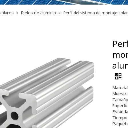
solares
Rieles de aluminio
»
»
Perfil del sistema de montaje solar
Perf
mon
alu
Materia
Muestra
Tamaño:
Superfic
Estánda
Tiempo 
Paquete