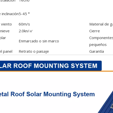
nstalación
Techo
 inclinación
5-45 °
 viento
60m/s
Material de 
 nieve
2.0kn/㎡
Cierre
olar
Componente
Enmarcado o sin marco
pequeños
l panel
Retrato o paisaje
Garantía