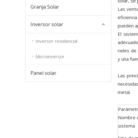
solar, se
Granja Solar
Las venta
eficienci
Inversor solar
pueden ap
El siste
Inversor residencial
adecuado 
rieles de
Microinversor
y una fue
Panel solar
Las princ
necesidad
metal.
Parámetr
Nombre 
sistema