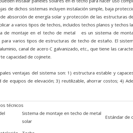
 pueden instalar paneles solares en el techo para hacer uso compl
jas de dichos sistemas incluyen instalación simple, baja protecci
a de absorción de energía solar y protección de las estructuras 
licar a varios tipos de techos, incluidos techos planos y techos l
ma de montaje en el techo de metal es un sistema de montaje
para varios tipos de estructuras de techo de estaño. El siste
 aluminio, canal de acero C galvanizado, etc., que tiene las caract
rte capacidad de cojinete.
ipales ventajas del sistema son: 1) estructura estable y capaces 
 de equipos de elevación; 3) reutilizable, ahorrar costos; 4) A
os técnicos
del
Sistema de montaje en techo de metal
Estándar de 
solar