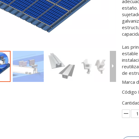
adecuad
estaño.
sujetado
galvaniz
estructu
capacid
Las prin
estable
instalac
reutiliz
de estr
Marca d
Código 
Cantidad