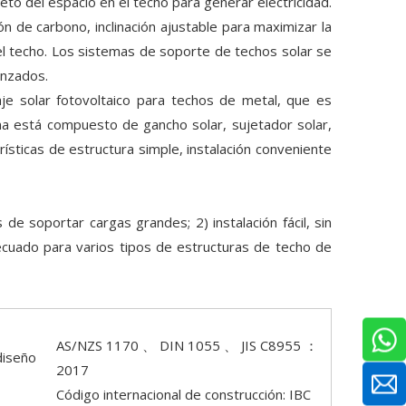
eto del espacio en el techo para generar electricidad.
ón de carbono, inclinación ajustable para maximizar la
del techo. Los sistemas de soporte de techos solar se
anzados.
 solar fotovoltaico para techos de metal, que es
ma está compuesto de gancho solar, sujetador solar,
erísticas de estructura simple, instalación conveniente
de soportar cargas grandes; 2) instalación fácil, sin
decuado para varios tipos de estructuras de techo de
AS/NZS 1170 、 DIN 1055 、 JIS C8955 ：
diseño
2017
Código internacional de construcción: IBC